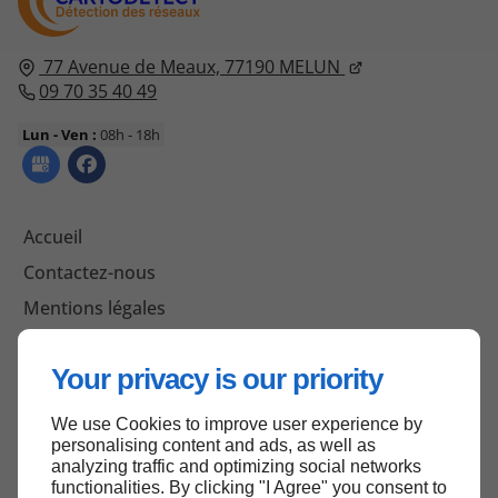
77 Avenue de Meaux,
77190
MELUN
09 70 35 40 49
Lun - Ven :
08h - 18h
Accueil
Contactez-nous
Mentions légales
Plan du site
Your privacy is our priority
We use Cookies to improve user experience by
Haut de page
personalising content and ads, as well as
analyzing traffic and optimizing social networks
functionalities. By clicking "I Agree" you consent to