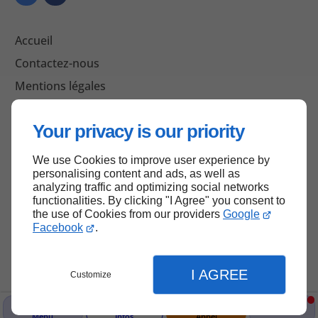
Accueil
Contactez-nous
Mentions légales
Plan du site
Your privacy is our priority
We use Cookies to improve user experience by
Haut de page
personalising content and ads, as well as
analyzing traffic and optimizing social networks
functionalities. By clicking "I Agree" you consent to
the use of Cookies from our providers
Google
Facebook
.
I AGREE
Customize
Menu
Infos
Appel