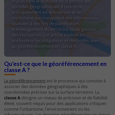
crucial dans le domaine de la gestion des
données géographiques. Il concerne
principalement les entreprises et les
institutions qui manipulent des informations
spatiales à des fins de planification,
d’aménagement du territoire ou de gestion
des ressources. Cet article explore en
profondeur les obligations et méthodes liées
au géoréférencement en classe A.
Qu'est-ce que le géoréférencement en
classe A ?
Le géoréférencement
est le processus qui consiste à
associer des données géographiques à des
coordonnées précises sur la surface terrestre. La
classe A
désigne un niveau de précision et de fiabilité
élevé, souvent requis pour des applications critiques
comme l'urbanisme, l'environnement ou les
infrastructures. Les données géoréférencées en classe