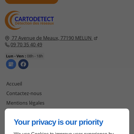
77 Avenue de Meaux,
77190
MELUN
09 70 35 40 49
Lun - Ven :
08h - 18h
Accueil
Contactez-nous
Mentions légales
Plan du site
Your privacy is our priority