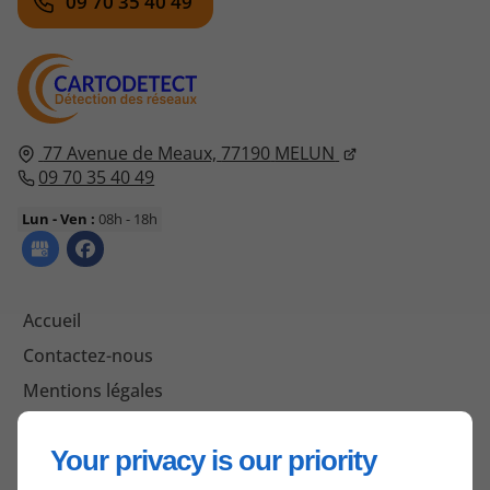
09 70 35 40 49
77 Avenue de Meaux,
77190
MELUN
09 70 35 40 49
Lun - Ven :
08h - 18h
Accueil
Contactez-nous
Mentions légales
Plan du site
Your privacy is our priority