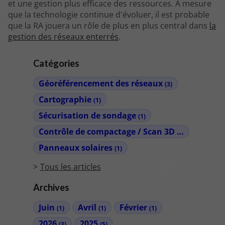
et une gestion plus efficace des ressources. À mesure
que la technologie continue d'évoluer, il est probable
que la RA jouera un rôle de plus en plus central dans
la
gestion des réseaux enterrés
.
Catégories
Géoréférencement des réseaux
(3)
Cartographie
(1)
Sécurisation de sondage
(1)
Contrôle de compactage / Scan 3D
(2)
Panneaux solaires
(1)
Tous les articles
Archives
Juin
Avril
Février
(1)
(1)
(1)
2026
2025
(3)
(5)